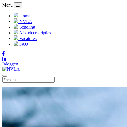
Menu
Home
NVLA
Scholing
Afstudeerscripties
Vacatures
FAQ
Inloggen