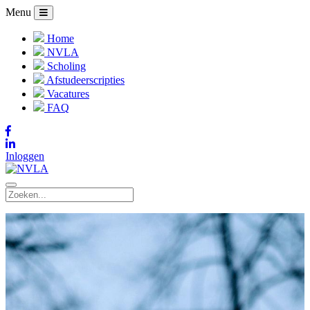
Menu
Home
NVLA
Scholing
Afstudeerscripties
Vacatures
FAQ
Inloggen