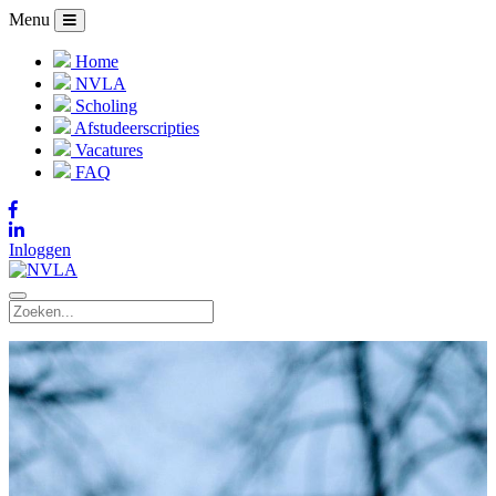
Menu
Home
NVLA
Scholing
Afstudeerscripties
Vacatures
FAQ
Inloggen