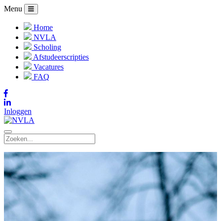
Menu
Home
NVLA
Scholing
Afstudeerscripties
Vacatures
FAQ
Inloggen