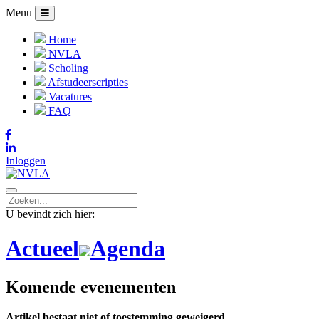
Menu
Home
NVLA
Scholing
Afstudeerscripties
Vacatures
FAQ
Inloggen
U bevindt zich hier:
Actueel
Agenda
Komende evenementen
Artikel bestaat niet of toestemming geweigerd.