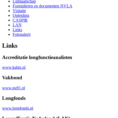
Lidmaatschap
Formulieren en documenten NVLA
Visitatie
Opleiding
CASPIR
LAN
Links
Fotogalerij
Links
Accreditatie longfunctieanalisten
www.kabiz.nl
Vakbond
www.nu91.nl
Longfonds
www.longfonds.nl