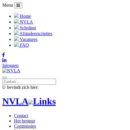
Menu
Home
NVLA
Scholing
Afstudeerscripties
Vacatures
FAQ
Inloggen
U bevindt zich hier:
NVLA
Links
Contact
Het bestuur
Commissies