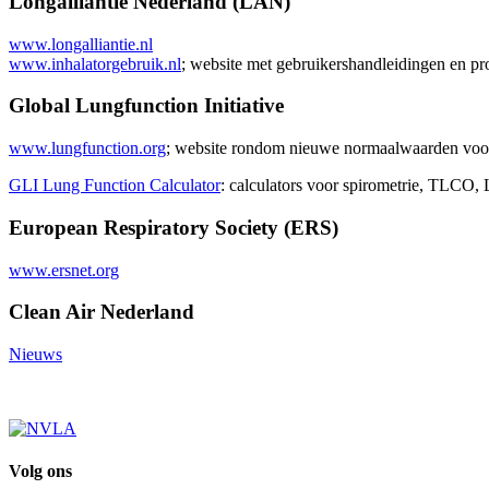
Longalliantie Nederland (LAN)
www.longalliantie.nl
www.inhalatorgebruik.nl
; website met gebruikershandleidingen en pr
Global Lungfunction Initiative
www.lungfunction.org
; website rondom nieuwe normaalwaarden voor
GLI Lung Function Calculator
: calculators voor spirometrie, TLCO
European Respiratory Society (ERS)
www.ersnet.org
Clean Air Nederland
Nieuws
Volg ons