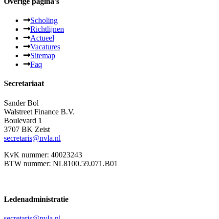
Overige pagina's
Scholing
Richtlijnen
Actueel
Vacatures
Sitemap
Faq
Secretariaat
Sander Bol
Walstreet Finance B.V.
Boulevard 1
3707 BK Zeist
secretaris@nvla.nl
KvK nummer: 40023243
BTW nummer: NL8100.59.071.B01
Ledenadministratie
secretaris@nvla.nl