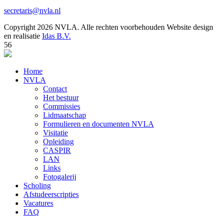
secretaris@nvla.nl
Copyright 2026 NVLA. Alle rechten voorbehouden
Website design
en realisatie
Idas B.V.
56
Home
NVLA
Contact
Het bestuur
Commissies
Lidmaatschap
Formulieren en documenten NVLA
Visitatie
Opleiding
CASPIR
LAN
Links
Fotogalerij
Scholing
Afstudeerscripties
Vacatures
FAQ