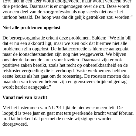
15% niet in een keer wordt doorgevoerd, maar wordt verdeeld over
drie periodes. Daarnaast is er ongenoegen over de ort. Deze wordt
voor een deel van de zorgprofessionals nog steeds niet over het
uurloon betaald. De hoop was dat dit gelijk getrokken zou worden.”
Niet alle problemen opgelost
De beroepsorganisatie erkent deze problemen. Salden: “We zijn blij
dat er nu een akkoord ligt, maar we zien ook dat hiermee niet alle
problemen zijn opgelost. De inflatiecorrectie is hiermee aangepakt,
maar de loonachterstanden zijn nog niet weggewerkt. We blijven
ons hier de komende jaren voor inzetten. Daarnaast zijn er ook
positieve zaken bereikt, zoals het recht op onbereikbaarheid en de
reiskostenvergoeding die is verhoogd. Vaste werknemers hebben
eerste keuze als het gaat om de roostering. De roosters moeten drie
maanden van tevoren bekend zijn en grensoverschrijdend gedrag
wordt harder aangepakt.”
Vanaf mei van kracht
Met het instemmen van NU’91 lijkt de nieuwe cao een feit. De
looptijd is twee jaar en gaat met terugwerkende kracht vanaf februari
in. Dat betekent dat per mei de eerste wijzigingen worden
doorgevoerd.