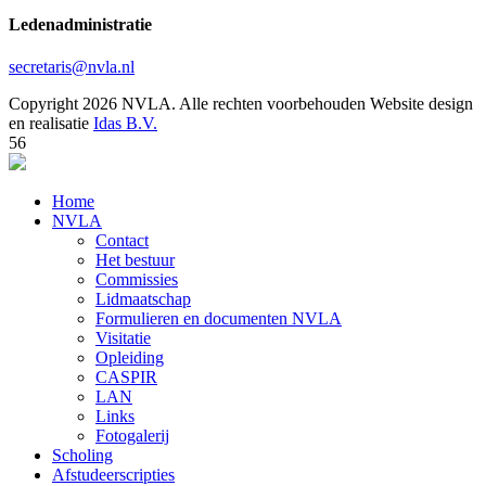
Ledenadministratie
secretaris@nvla.nl
Copyright 2026 NVLA. Alle rechten voorbehouden
Website design
en realisatie
Idas B.V.
56
Home
NVLA
Contact
Het bestuur
Commissies
Lidmaatschap
Formulieren en documenten NVLA
Visitatie
Opleiding
CASPIR
LAN
Links
Fotogalerij
Scholing
Afstudeerscripties