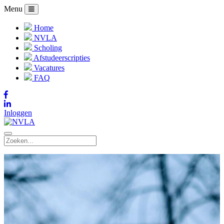
Menu
Home
NVLA
Scholing
Afstudeerscripties
Vacatures
FAQ
Inloggen