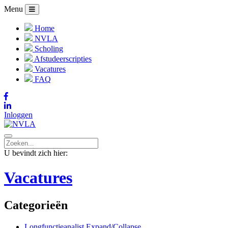
Menu
Home
NVLA
Scholing
Afstudeerscripties
Vacatures
FAQ
Inloggen
U bevindt zich hier:
Vacatures
Categorieën
Longfunctieanalist
Expand/Collapse