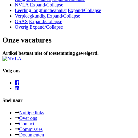
NVLA
Expand/Collapse
Leerling longfunctieanalist
Expand/Collapse
Verpleegkundig
Expand/Collapse
OSAS
Expand/Collapse
Overig
Expand/Collapse
Onze vacatures
Artikel bestaat niet of toestemming geweigerd.
Volg ons
Snel naar
Nuttige links
Over ons
Contact
Commissies
Documenten