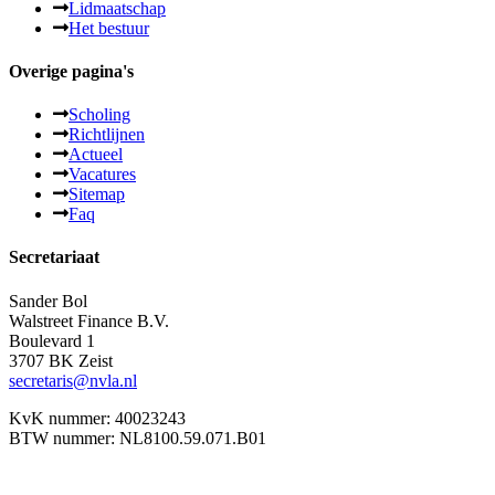
Lidmaatschap
Het bestuur
Overige pagina's
Scholing
Richtlijnen
Actueel
Vacatures
Sitemap
Faq
Secretariaat
Sander Bol
Walstreet Finance B.V.
Boulevard 1
3707 BK Zeist
secretaris@nvla.nl
KvK nummer: 40023243
BTW nummer: NL8100.59.071.B01