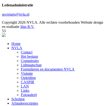
Ledenadministratie
secretaris@nvla.nl
Copyright 2026 NVLA. Alle rechten voorbehouden
Website design
en realisatie
Idas B.V.
53
Home
NVLA
Contact
Het bestuur
Commissies
Lidmaatschap
Formulieren en documenten NVLA
Visitatie
Opleiding
CASPIR
LAN
Links
Fotogalerij
Scholing
Afstudeerscripties