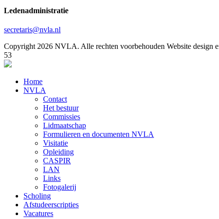
Ledenadministratie
secretaris@nvla.nl
Copyright 2026 NVLA. Alle rechten voorbehouden
Website design e
53
Home
NVLA
Contact
Het bestuur
Commissies
Lidmaatschap
Formulieren en documenten NVLA
Visitatie
Opleiding
CASPIR
LAN
Links
Fotogalerij
Scholing
Afstudeerscripties
Vacatures