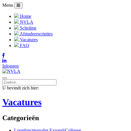
Menu
Home
NVLA
Scholing
Afstudeerscripties
Vacatures
FAQ
Inloggen
U bevindt zich hier:
Vacatures
Categorieën
Longfunctieanalist
Expand/Collapse