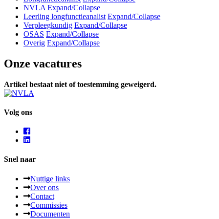
NVLA
Expand/Collapse
Leerling longfunctieanalist
Expand/Collapse
Verpleegkundig
Expand/Collapse
OSAS
Expand/Collapse
Overig
Expand/Collapse
Onze vacatures
Artikel bestaat niet of toestemming geweigerd.
Volg ons
Snel naar
Nuttige links
Over ons
Contact
Commissies
Documenten