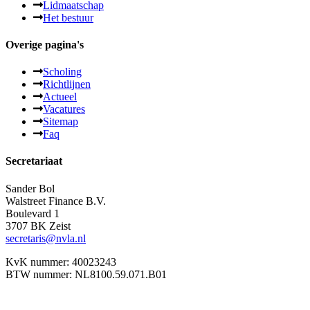
Lidmaatschap
Het bestuur
Overige pagina's
Scholing
Richtlijnen
Actueel
Vacatures
Sitemap
Faq
Secretariaat
Sander Bol
Walstreet Finance B.V.
Boulevard 1
3707 BK Zeist
secretaris@nvla.nl
KvK nummer: 40023243
BTW nummer: NL8100.59.071.B01