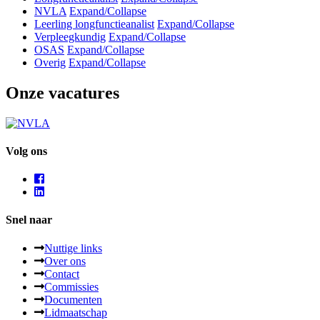
NVLA
Expand/Collapse
Leerling longfunctieanalist
Expand/Collapse
Verpleegkundig
Expand/Collapse
OSAS
Expand/Collapse
Overig
Expand/Collapse
Onze vacatures
Volg ons
Snel naar
Nuttige links
Over ons
Contact
Commissies
Documenten
Lidmaatschap