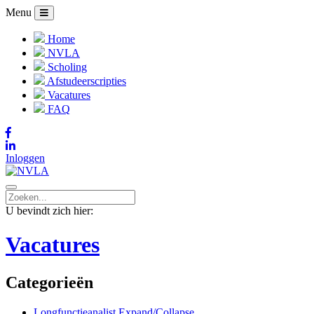
Menu
Home
NVLA
Scholing
Afstudeerscripties
Vacatures
FAQ
Inloggen
U bevindt zich hier:
Vacatures
Categorieën
Longfunctieanalist
Expand/Collapse