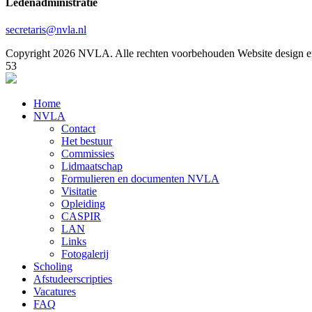
Ledenadministratie
secretaris@nvla.nl
Copyright 2026 NVLA. Alle rechten voorbehouden
Website design e
53
Home
NVLA
Contact
Het bestuur
Commissies
Lidmaatschap
Formulieren en documenten NVLA
Visitatie
Opleiding
CASPIR
LAN
Links
Fotogalerij
Scholing
Afstudeerscripties
Vacatures
FAQ