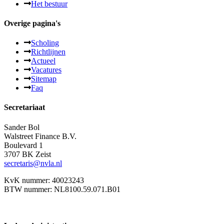
Het bestuur
Overige pagina's
Scholing
Richtlijnen
Actueel
Vacatures
Sitemap
Faq
Secretariaat
Sander Bol
Walstreet Finance B.V.
Boulevard 1
3707 BK Zeist
secretaris@nvla.nl
KvK nummer: 40023243
BTW nummer: NL8100.59.071.B01