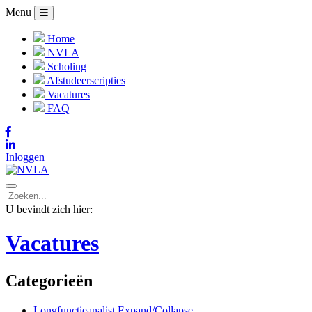
Menu
Home
NVLA
Scholing
Afstudeerscripties
Vacatures
FAQ
Inloggen
U bevindt zich hier:
Vacatures
Categorieën
Longfunctieanalist
Expand/Collapse