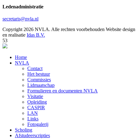
Ledenadministratie
secretaris@nvla.nl
Copyright 2026 NVLA. Alle rechten voorbehouden
Website design
en realisatie
Idas B.V.
53
Home
NVLA
Contact
Het bestuur
Commissies
Lidmaatschap
Formulieren en documenten NVLA
Visitatie
Opleiding
CASPIR
LAN
Links
Fotogalerij
Scholing
Afstudeerscripties