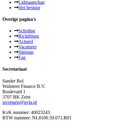
Lidmaatschap
Het bestuur
Overige pagina's
Scholing
Richtlijnen
Actueel
Vacatures
Sitemap
Faq
Secretariaat
Sander Bol
Walstreet Finance B.V.
Boulevard 1
3707 BK Zeist
secretaris@nvla.nl
KvK nummer: 40023243
BTW nummer: NL8100.59.071.B01