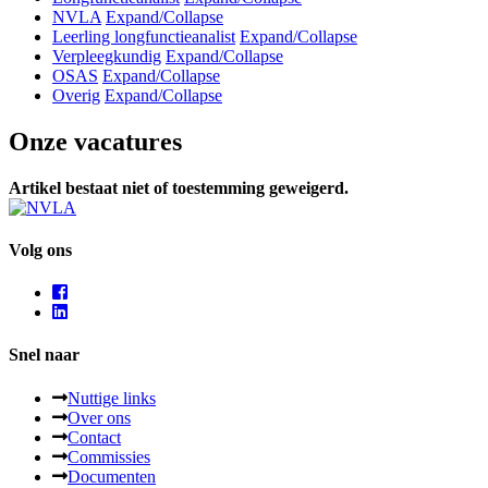
NVLA
Expand/Collapse
Leerling longfunctieanalist
Expand/Collapse
Verpleegkundig
Expand/Collapse
OSAS
Expand/Collapse
Overig
Expand/Collapse
Onze vacatures
Artikel bestaat niet of toestemming geweigerd.
Volg ons
Snel naar
Nuttige links
Over ons
Contact
Commissies
Documenten